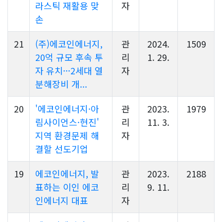
라스틱 재활용 맞
자
손
21
(주)에코인에너지,
관
2024.
1509
20억 규모 후속 투
리
1. 29.
자 유치···2세대 열
자
분해장비 개...
20
'에코인에너지·아
관
2023.
1979
림사이언스·현진'
리
11. 3.
지역 환경문제 해
자
결할 선도기업
19
에코인에너지, 발
관
2023.
2188
표하는 이인 에코
리
9. 11.
인에너지 대표
자