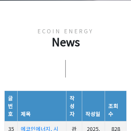
ECOIN ENERGY
News
글
작
번
성
조회
호
제목
자
작성일
수
35
에코인에너지, 시
관
2025.
828