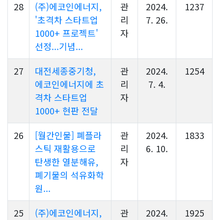
28
(주)에코인에너지,
관
2024.
1237
'초격차 스타트업
리
7. 26.
1000+ 프로젝트'
자
선정...기념...
27
대전세종중기청,
관
2024.
1254
에코인에너지에 초
리
7. 4.
격차 스타트업
자
1000+ 현판 전달
26
[월간인물] 폐플라
관
2024.
1833
스틱 재활용으로
리
6. 10.
탄생한 열분해유,
자
폐기물의 석유화학
원...
25
(주)에코인에너지,
관
2024.
1925