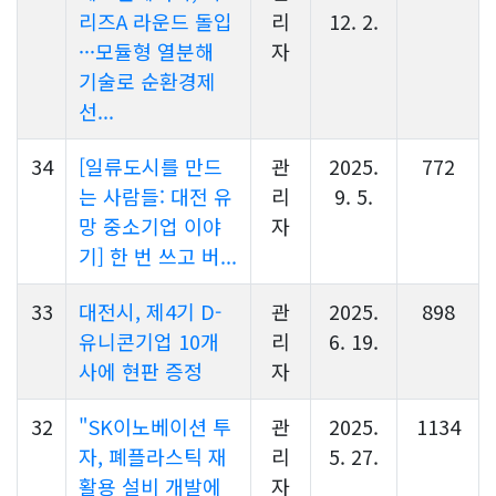
리즈A 라운드 돌입
리
12. 2.
···모듈형 열분해
자
기술로 순환경제
선...
34
[일류도시를 만드
관
2025.
772
는 사람들: 대전 유
리
9. 5.
망 중소기업 이야
자
기] 한 번 쓰고 버...
33
대전시, 제4기 D-
관
2025.
898
유니콘기업 10개
리
6. 19.
사에 현판 증정
자
32
"SK이노베이션 투
관
2025.
1134
자, 폐플라스틱 재
리
5. 27.
활용 설비 개발에
자