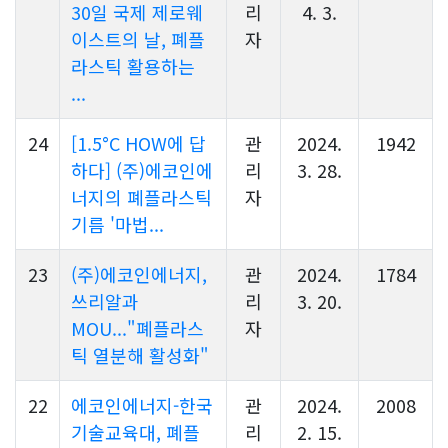
30일 국제 제로웨
리
4. 3.
이스트의 날, 폐플
자
라스틱 활용하는
...
24
[1.5°C HOW에 답
관
2024.
1942
하다] (주)에코인에
리
3. 28.
너지의 폐플라스틱
자
기름 '마법...
23
(주)에코인에너지,
관
2024.
1784
쓰리알과
리
3. 20.
MOU..."폐플라스
자
틱 열분해 활성화"
22
에코인에너지-한국
관
2024.
2008
기술교육대, 폐플
리
2. 15.