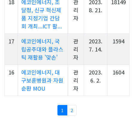
18
에코인에너지, 조
관
2023.
18149
달청, 신규 혁신제
리
8. 21.
품 지정기업 간담
자
회 개최...ICT 활...
17
에코인에너지, 국
관
2023.
1594
립공주대와 플라스
리
7. 14.
틱 재활용 '맞손'
자
16
에코인에너지, 대
관
2023.
1604
구보훈병원과 자원
리
6. 2.
순환 MOU
자
1
2