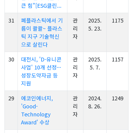
큰 힘"[ESG클린...
31
폐플라스틱에서 기
관
2025.
1175
름이 콸콸~ 플라스
리
5. 23.
틱 지구 기술혁신
자
으로 살린다
30
대전시, 'D-유니콘
관
2025.
1157
사업' 10개 선정···
리
5. 7.
성장도약자금 등
자
지원
29
에코인에너지,
관
2024.
1249
'Good-
리
8. 26.
Technology
자
Award' 수상